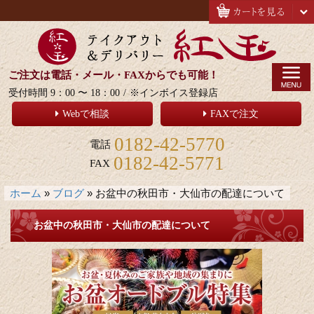
ご注文は電話・メール・FAXからでも可能！
受付時間 9：00 〜 18：00
/
※インボイス登録店
Webで相談
FAXで注文
0182-42-5770
電話
0182-42-5771
FAX
ホーム
»
ブログ
»
お盆中の秋田市・大仙市の配達について
お盆中の秋田市・大仙市の配達について