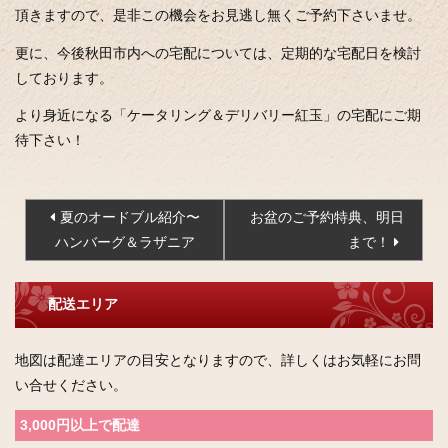
頂きますので、是非この機会をお見逃し無くご予約下さいませ。
更に、今後秋田市内への宅配については、定期的な宅配日を検討
しております。
より身近になる「ケータリング＆デリバリー紅玉」の宅配にご期
待下さい！
投
夏のオードブル紹介〜
お盆のご予約特典、明日
稿
ハンバーグ＆ラザニア
まで！
ナ
ビ
配送エリア
ゲ
ー
地図は配達エリアの目安となりますので、詳しくはお気軽にお問
シ
い合せください。
ョ
ン
3,000円以上で配達