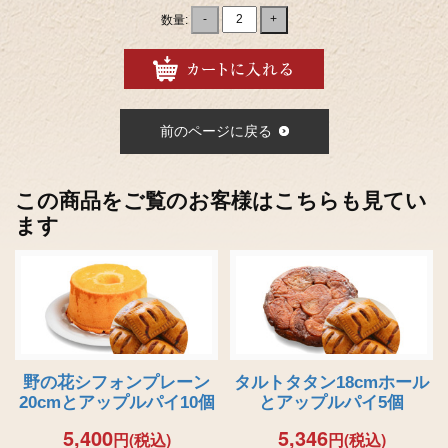
数量:
-
+
前のページに戻る
この商品をご覧のお客様はこちらも見てい
ます
野の花シフォンプレーン
タルトタタン18cmホール
20cmとアップルパイ10個
とアップルパイ5個
5,400
5,346
円(税込)
円(税込)