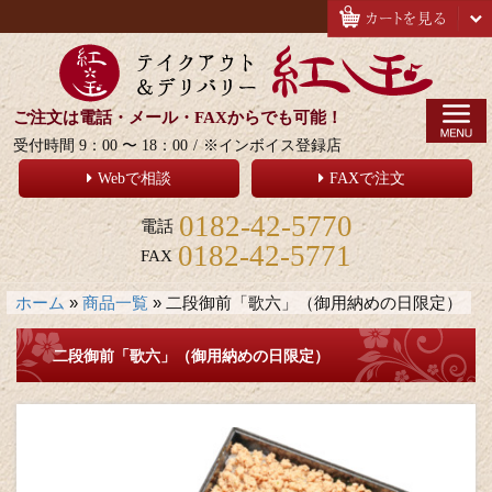
ご注文は電話・メール・FAXからでも可能！
受付時間 9：00 〜 18：00
/
※インボイス登録店
Webで相談
FAXで注文
0182-42-5770
電話
0182-42-5771
FAX
ホーム
»
商品一覧
»
二段御前「歌六」（御用納めの日限定）
二段御前「歌六」（御用納めの日限定）