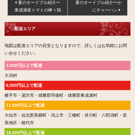
夏のオードブル紹介〜
夏のオードブル紹介〜か
稿
東成瀬産トマトの棒々鶏
にチャーハン
ナ
ビ
配送エリア
ゲ
ー
地図は配達エリアの目安となりますので、詳しくはお気軽にお問
シ
い合せください。
ョ
ン
3,000円以上で配達
大潟村
6,000円以上で配達
横手市・湯沢市・雄勝郡羽後町・雄勝郡東成瀬村
11,000円以上で配達
大仙市・仙北郡美郷町・潟上市・三種町・井川町・八郎潟町・若
美地区・能代市
18,000円以上で配達