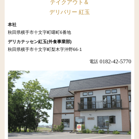
テイクアウト＆
デリバリー 紅玉
本社
秋田県横手市十文字町曙町6番地
デリカテッセン紅玉(外食事業部)
秋田県横手市十文字町梨木字沖野66-1
0182-42-5770
電話