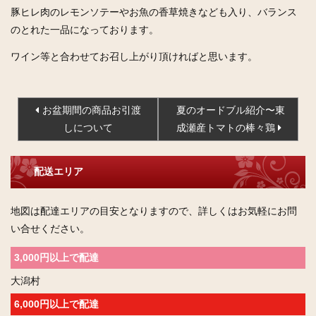
豚ヒレ肉のレモンソテーやお魚の香草焼きなども入り、バランス
のとれた一品になっております。
ワイン等と合わせてお召し上がり頂ければと思います。
投
お盆期間の商品お引渡
夏のオードブル紹介〜東
稿
しについて
成瀬産トマトの棒々鶏
ナ
ビ
配送エリア
ゲ
ー
地図は配達エリアの目安となりますので、詳しくはお気軽にお問
シ
い合せください。
ョ
ン
3,000円以上で配達
大潟村
6,000円以上で配達