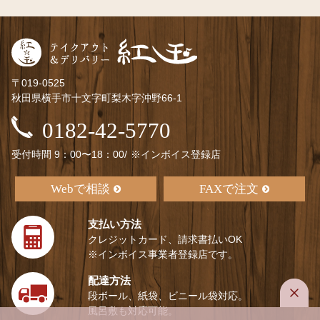
〒019-0525
秋田県横手市十文字町梨木字沖野66-1
0182-42-5770
受付時間 9：00〜18：00/
※インボイス登録店
Webで相談
FAXで注文
支払い方法
クレジットカード、請求書払いOK
※インボイス事業者登録店です。
配達方法
段ボール、紙袋、ビニール袋対応。
風呂敷も対応可能。